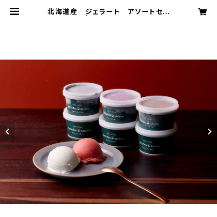
北海道産 ジェラート アソートセッ
ト ６個入り | GELATERIA torinos
u